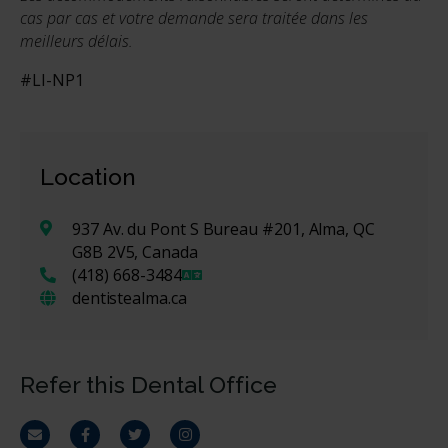
cas par cas et votre demande sera traitée dans les
meilleurs délais.
#LI-NP1
Location
937 Av. du Pont S Bureau #201, Alma, QC
G8B 2V5, Canada
(418) 668-3484
dentistealma.ca
Refer this Dental Office
Email
Facebook
Twitter
Instagram