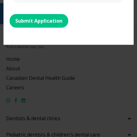
Submit Application
Home
About
Canadian Dental Health Guide
Careers
Dentists & dental clinics
Pediatric dentists & children's dental care