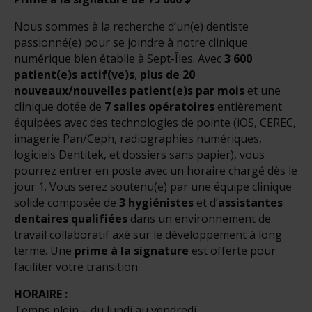
Nous sommes à la recherche d’un(e) dentiste
passionné(e) pour se joindre à notre clinique
numérique bien établie à Sept-Îles. Avec
3 600
patient(e)s actif(ve)s
,
plus de 20
nouveaux/nouvelles patient(e)s par mois
et une
clinique dotée de
7 salles opératoires
entièrement
équipées avec des technologies de pointe (iOS, CEREC,
imagerie Pan/Ceph, radiographies numériques,
logiciels Dentitek, et dossiers sans papier), vous
pourrez entrer en poste avec un horaire chargé dès le
jour 1. Vous serez soutenu(e) par une équipe clinique
solide composée de
3 hygiénistes
et d’
assistantes
dentaires qualifiées
dans un environnement de
travail collaboratif axé sur le développement à long
terme. Une
prime à la signature
est offerte pour
faciliter votre transition.
HORAIRE :
Temps plein – du lundi au vendredi