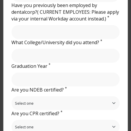
au (416) 558-8338. Les demandes seront traitées de
Have you previously been employed by
façon confidentielle et évaluées au cas par cas.
dentalcorp?( CURRENT EMPLOYEES: Please apply
*
via your internal Workday account instead.)
Location
*
What College/University did you attend?
1005 Bd Laure, Sept-Îles, QC G4R 4S6,
Canada
*
Graduation Year
(418) 962-0001
cliniquedentaireseptiles.com
*
Are you NDEB certified?
Refer this Dental Office
*
Are you CPR certified?
Email
Facebook
Twitter
Instagram