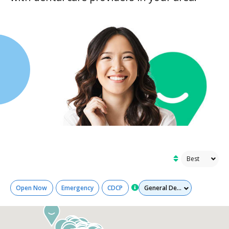
Services
Open Now
Emergency
CDCP