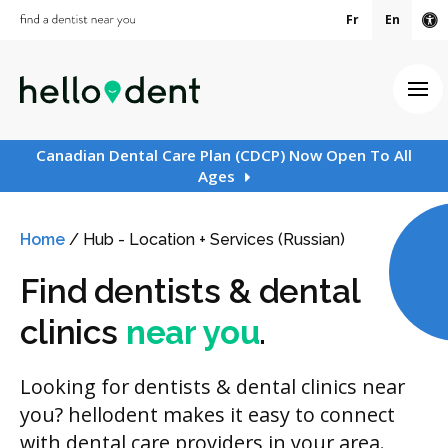
Fr
En
Ac
Ope
Canadian Dental Care Plan (CDCP) Now Open To All
Ages
Home
/
Hub - Location + Services (Russian)
Find dentists & dental
clinics
near you
.
Looking for dentists & dental clinics near
you? hellodent makes it easy to connect
with dental care providers in your area.